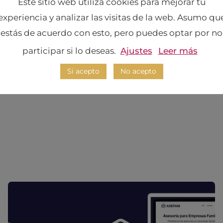
Este sitio web utiliza cookies para mejorar tu
APDAYC (Asociación Peruana de Autores y
Compositores) es la organización que protege
experiencia y analizar las visitas de la web. Asumo qu
los derechos de los autores y compositores en
estás de acuerdo con esto, pero puedes optar por no
el Perú. En esta infografía
participar si lo deseas.
Ajustes
Leer más
Si acepto
No acepto
LEER MÁS