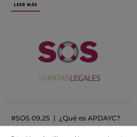
LEER MÁS
#SOS 09.25 ❘ ¿Qué es APDAYC?