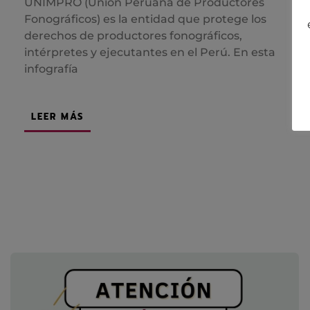
UNIMPRO (Unión Peruana de Productores
Fonográficos) es la entidad que protege los
derechos de productores fonográficos,
intérpretes y ejecutantes en el Perú. En esta
infografía
LEER MÁS