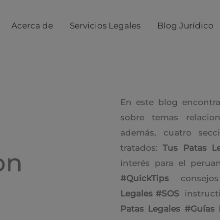
Acerca de
Servicios Legales
Blog Jurídico
En este blog encontra
sobre temas relacio
además, cuatro sec
tratados:
Tus Patas L
on
interés para el perua
#QuickTips
consejos 
Legales
#SOS
instructi
Patas Legales #Guías