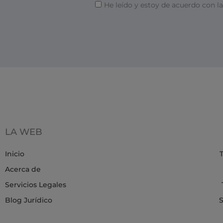
P
He leído y estoy de acuerdo con l
a
r
i
i
l
v
a
c
i
d
a
LA WEB
d
Inicio
T
Acerca de
Servicios Legales
Blog Jurídico
S