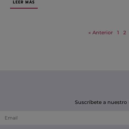
LEER MÁS
« Anterior
1
2
Suscríbete a nuestro
E
m