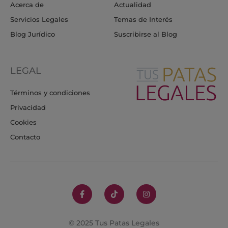
Acerca de
Actualidad
Servicios Legales
Temas de Interés
Blog Jurídico
Suscribirse al Blog
LEGAL
Términos y condiciones
Privacidad
Cookies
Contacto
F
T
I
a
i
n
c
k
s
e
t
t
b
o
a
o
k
g
© 2025 Tus Patas Legales