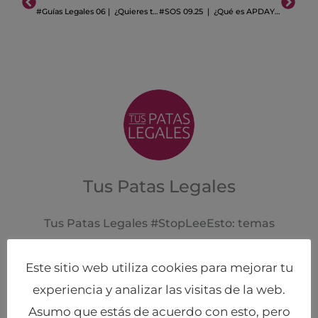
#Guías Legales 06❘ ¿Quieres tener tu propia marca?
#SOS 09.25 ❘ ¿Qué es APDAYC?
Tus Patas Legales
Tus Patas Legales #StopLeeEsto: temas
legales de interés para el peruano que vive en
el extranjero, Tus Patas Legales #QuickTips:
Este sitio web utiliza cookies para mejorar tu
consejos legales simples y breves, Tus Patas
experiencia y analizar las visitas de la web.
Legales #SOS: instructivos legales y diccionario
Asumo que estás de acuerdo con esto, pero