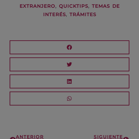
EXTRANJERO
,
QUICKTIPS
,
TEMAS DE
INTERÉS
,
TRÁMITES
Ant
Sigu
ANTERIOR
SIGUIENTE