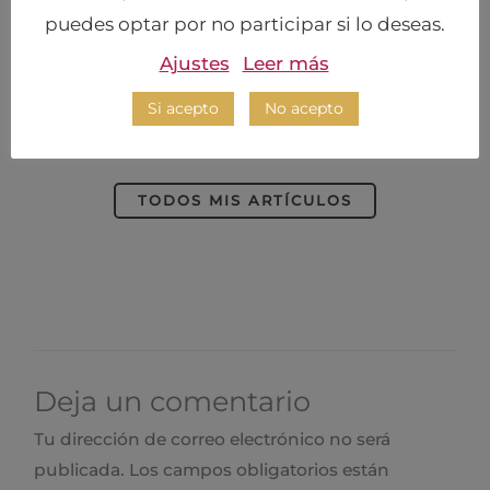
jurídico de términos de uso frecuente y Tus
puedes optar por no participar si lo deseas.
Patas Legales #Guías Legales: publicaciones
Ajustes
Leer más
organizadas en temas legales específicos a fin
de ayudarte a encontrar respuestas a tus
Si acepto
No acepto
preguntas legales en un solo lugar.
TODOS MIS ARTÍCULOS
Deja un comentario
Tu dirección de correo electrónico no será
publicada.
Los campos obligatorios están