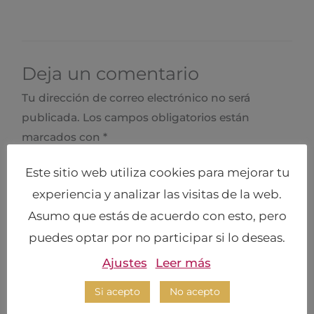
Deja un comentario
Tu dirección de correo electrónico no será
publicada.
Los campos obligatorios están
marcados con
*
Este sitio web utiliza cookies para mejorar tu
Escribe
aquí...
experiencia y analizar las visitas de la web.
Asumo que estás de acuerdo con esto, pero
puedes optar por no participar si lo deseas.
Ajustes
Leer más
Si acepto
No acepto