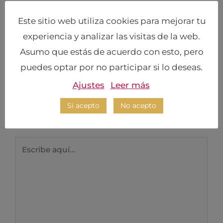
Este sitio web utiliza cookies para mejorar tu
experiencia y analizar las visitas de la web.
Asumo que estás de acuerdo con esto, pero
puedes optar por no participar si lo deseas.
Deja un comentario
Ajustes
Leer más
Tu dirección de correo electrónico no será
publicada.
Los campos obligatorios están
Si acepto
No acepto
marcados con
*
Escribe
aquí...