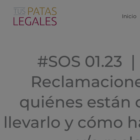
Ir
al
Inicio
contenido
#SOS 01.23 ❘
Reclamaciones
quiénes están 
llevarlo y cómo h