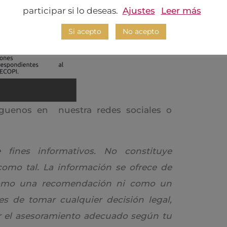
participar si lo deseas.
Ajustes
Leer más
Si acepto
No acepto
íguenos en nuestra redes sociales o
fines informativos. No constituye
como tal. La información se ofrece de
como una recomendación ni como un
es de tomar cualquier decisión legal,
ar el asesoramiento adecuado según tu