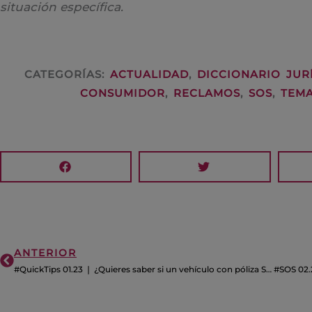
situación específica.
CATEGORÍAS:
ACTUALIDAD
,
DICCIONARIO JUR
CONSUMIDOR
,
RECLAMOS
,
SOS
,
TEMA
Ant
ANTERIOR
#QuickTips 01.23 ❘ ¿Quieres saber si un vehículo con póliza SOAT registró accidentes en los últimos cinco años? ¡Pide gratis un reporte de siniestralidad SOAT!