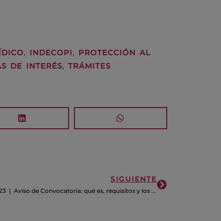
ÍDICO
,
INDECOPI
,
PROTECCIÓN AL
S DE INTERÉS
,
TRÁMITES
Siguiente
SIGUIENTE
#SOS 02.23 ❘ Aviso de Convocatoria: qué es, requisitos y los temas a tratar en la junta obligatoria anual