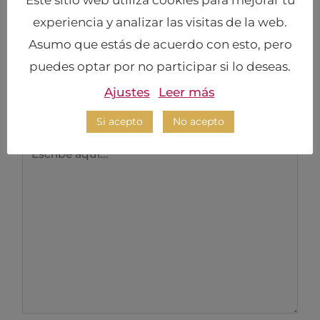
experiencia y analizar las visitas de la web.
Deja un comentario
Asumo que estás de acuerdo con esto, pero
puedes optar por no participar si lo deseas.
Tu dirección de correo electrónico no será
publicada.
Los campos obligatorios están
Ajustes
Leer más
marcados con
*
Si acepto
No acepto
Escribe
aquí...