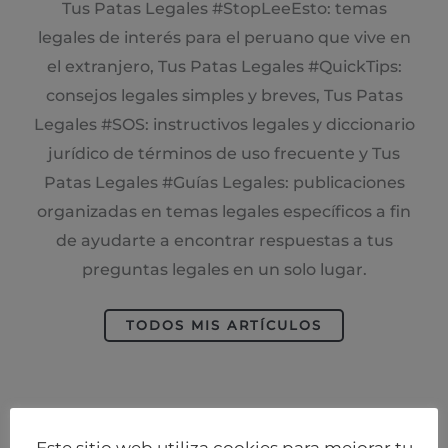
Tus Patas Legales #StopLeeEsto: temas
legales de interés para el peruano que vive en
el extranjero, Tus Patas Legales #QuickTips:
consejos legales simples y breves, Tus Patas
Legales #SOS: instructivos legales y diccionario
jurídico de términos de uso frecuente y Tus
Patas Legales #Guías Legales: publicaciones
organizadas en temas legales específicos a fin
de ayudarte a encontrar respuestas a tus
preguntas legales en un solo lugar.
TODOS MIS ARTÍCULOS
Este sitio web utiliza cookies para mejorar tu